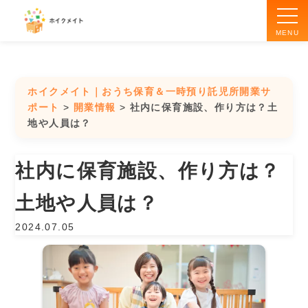
MENU
ホイクメイトとは
ホイクメイト｜おうち保育＆一時預り託児所開業サ
ポート
>
開業情報
>
社内に保育施設、作り方は？土
地や人員は？
おうち保育開業
社内に保育施設、作り方は？
一時預り・託児所開業
土地や人員は？
受講の流れ
2024.07.05
講師紹介
開業情報ブログ