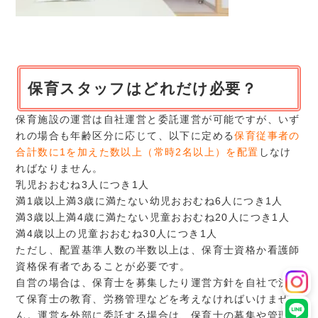
保育スタッフはどれだけ必要？
保育施設の運営は自社運営と委託運営が可能ですが、いず
れの場合も年齢区分に応じて、以下に定める
保育従事者の
合計数に1を加えた数以上（常時2名以上）を配置
しなけ
ればなりません。
乳児おおむね3人につき1人
満1歳以上満3歳に満たない幼児おおむね6人につき1人
満3歳以上満4歳に満たない児童おおむね20人につき1人
満4歳以上の児童おおむね30人につき1人
ただし、配置基準人数の半数以上は、保育士資格か看護師
資格保有者であることが必要です。
自営の場合は、保育士を募集したり運営方針を自社で決め
て保育士の教育、労務管理などを考えなければいけませ
ん。運営を外部に委託する場合は、保育士の募集や管理も